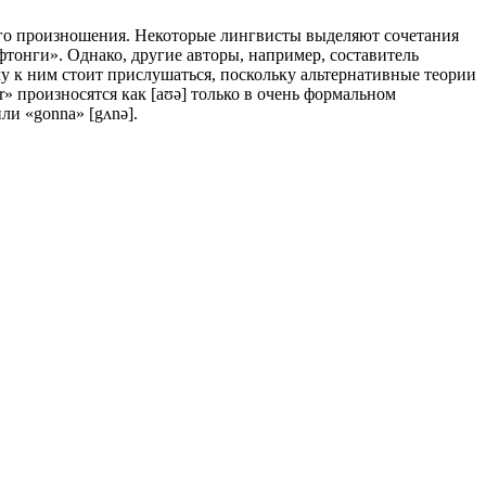
ого произношения. Некоторые лингвисты выделяют сочетания
«трифтонги». Однако, другие авторы, например, составитель
ему к ним стоит прислушаться, поскольку альтернативные теории
r» произносятся как [aʊə] только в очень формальном
или «gonna» [gʌnə].