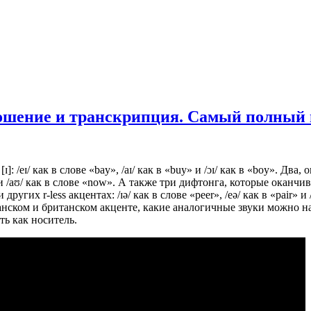
ошение и транскрипция. Самый полный 
 /eɪ/ как в слове «bay», /aɪ/ как в «buy» и /ɔɪ/ как в «boy». Два,
и /aʊ/ как в слове «now». А также три дифтонга, которые оканчи
гих r-less акцентах: /ɪə/ как в слове «peer», /eə/ как в «pair» и
ском и британском акценте, какие аналогичные звуки можно на
ь как носитель.