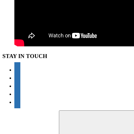
STAY IN TOUCH
youtube
vkontakte
facebook
twitter
telegram
Поиск
для: