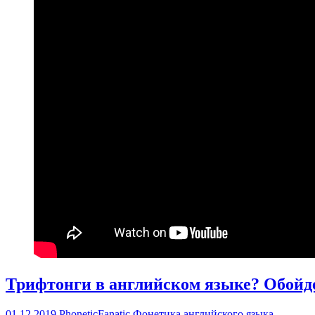
Трифтонги в английском языке? Обойде
01.12.2019
PhoneticFanatic
Фонетика английского языка