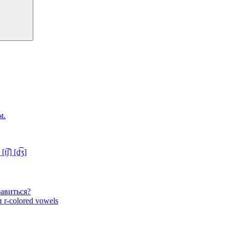
м.
ʃ] [d͡ʒ]
бавиться?
 r-colored vowels