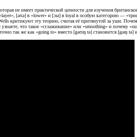
оторая не имеет практической ценности для изучения британск
 в «layer», [əʊə] в «lower» и [ɔɪə] в loyal в особую категорию — 
 Wells критикуют эту теорию, считая её притянутой за уши. Поч
 узнаете, что такое «сглаживание» или «smoothing» и почему «ou
чно так же как «going to» вместо [gəʊɪŋ tə] становится [gəɪŋ tə] 