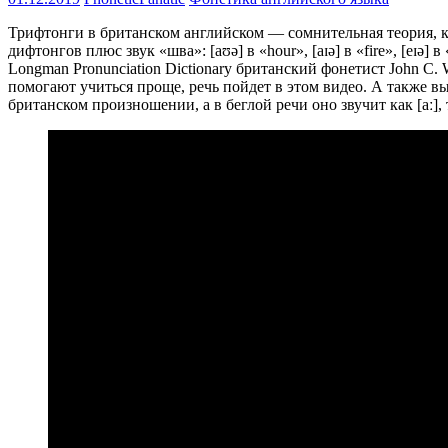
Трифтонги в британском английском — сомнительная теория, к
дифтонгов плюс звук «шва»: [aʊə] в «hour», [aɪə] в «fire», [eɪə]
Longman Pronunciation Dictionary британский фонетист John C.
помогают учиться проще, речь пойдет в этом видео. А также вы
британском произношении, а в беглой речи оно звучит как [aː], то