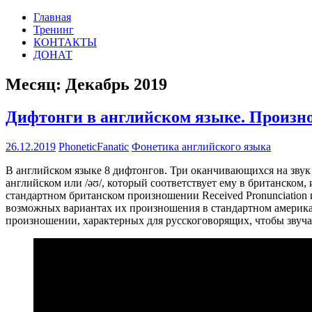
Перейти
Главная
PHONETIC-
Английская
к
Тренинг
FANATIC.RU
фонетика
содержимому
КОНТАКТЫ
по-
ДОНАТ
русски
Месяц:
Декабрь 2019
Дифтонги в английском языке. Произн
26.12.2019
PhoneticFanatic
Фонетика английского языка
В английском языке 8 дифтонгов. Три оканчивающихся на звук [ɪ]:
английском или /əʊ/, который соответствует ему в британском, 
стандартном британском произношении Received Pronunciation и дру
возможных вариантах их произношения в стандартном американ
произношении, характерных для русскоговорящих, чтобы звучат