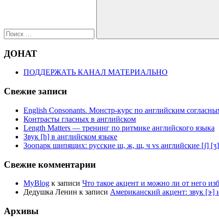
Поиск
ДОНАТ
ПОДДЕРЖАТЬ КАНАЛ МАТЕРИАЛЬНО
Свежие записи
English Consonants. Монстр-курс по английским согласны
Контрасты гласных в английском
Length Matters — тренинг по ритмике английского языка
Звук [h] в английском языке
Зоопарк шипящих: русские ш, ж, щ, ч vs английские [ʃ] [ʒ] [t͡
Свежие комментарии
MyBlog
к записи
Что такое акцент и можно ли от него из
Дедушка Ленин
к записи
Американский акцент: звук [ɝ] и
Архивы