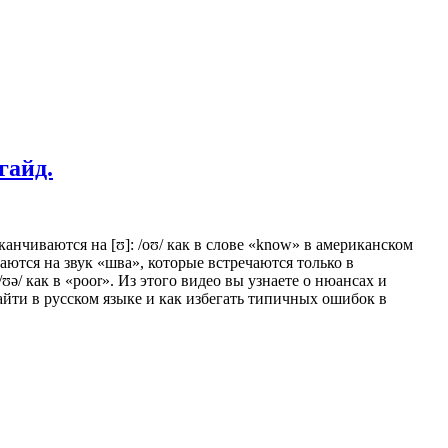
гайд.
 оканчиваются на [ʊ]: /oʊ/ как в слове «know» в американском
ваются на звук «шва», которые встречаются только в
 /ʊə/ как в «poor». Из этого видео вы узнаете о нюансах и
йти в русском языке и как избегать типичных ошибок в