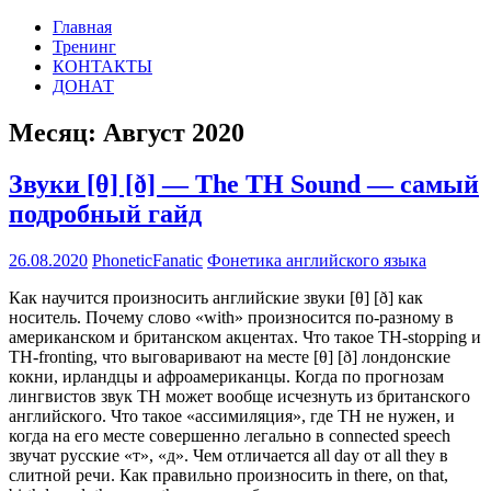
Перейти
Главная
PHONETIC-
Английская
к
Тренинг
FANATIC.RU
фонетика
содержимому
КОНТАКТЫ
по-
ДОНАТ
русски
Месяц:
Август 2020
Звуки [θ] [ð] — The TH Sound — самый
подробный гайд
26.08.2020
PhoneticFanatic
Фонетика английского языка
Как научится произносить английские звуки [θ] [ð] как
носитель. Почему слово «with» произносится по-разному в
американском и британском акцентах. Что такое TH-stopping и
TH-fronting, что выговаривают на месте [θ] [ð] лондонские
кокни, ирландцы и афроамериканцы. Когда по прогнозам
лингвистов звук TH может вообще исчезнуть из британского
английского. Что такое «ассимиляция», где TH не нужен, и
когда на его месте совершенно легально в connected speech
звучат русские «т», «д». Чем отличается all day от all they в
слитной речи. Как правильно произносить in there, on that,