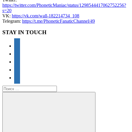
https://twitter.com/PhoneticManiac/status/1298544417062752256?
s=20
VK:
https://vk.com/wall-182214734_108
Telegram:
https://t.me/PhoneticFanaticChannel/49
STAY IN TOUCH
youtube
vkontakte
facebook
twitter
telegram
Поиск
для: