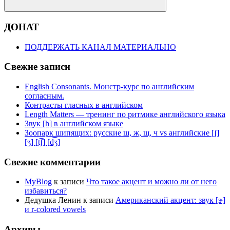
Поиск
ДОНАТ
ПОДДЕРЖАТЬ КАНАЛ МАТЕРИАЛЬНО
Свежие записи
English Consonants. Монстр-курс по английским
согласным.
Контрасты гласных в английском
Length Matters — тренинг по ритмике английского языка
Звук [h] в английском языке
Зоопарк шипящих: русские ш, ж, щ, ч vs английские [ʃ]
[ʒ] [t͡ʃ] [d͡ʒ]
Свежие комментарии
MyBlog
к записи
Что такое акцент и можно ли от него
избавиться?
Дедушка Ленин
к записи
Американский акцент: звук [ɝ]
и r-colored vowels
Архивы