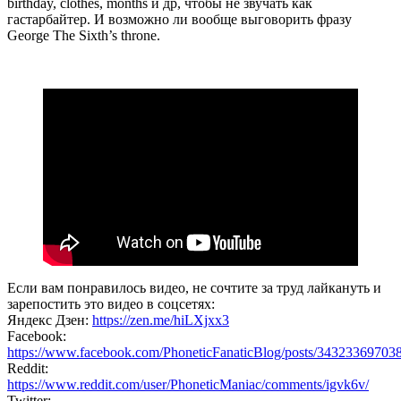
birthday, clothes, months и др, чтобы не звучать как
гастарбайтер. И возможно ли вообще выговорить фразу
George The Sixth’s throne.
Если вам понравилось видео, не сочтите за труд лайкануть и
зарепостить это видео в соцсетях:
Яндекс Дзен:
https://zen.me/hiLXjxx3
Facebook:
https://www.facebook.com/PhoneticFanaticBlog/posts/34323369703
Rеddit:
https://www.reddit.com/user/PhoneticManiac/comments/igvk6v/
Twitter: