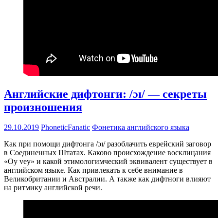
Английские дифтонги: /ɔɪ/ — секреты
произношения
29.10.2019
PhoneticFanatic
Фонетика английского языка
Как при помощи дифтонга /ɔɪ/ разоблачить еврейский заговор
в Соединенных Штатах. Каково происхождение восклицания
«Oy vey» и какой этимологимческий эквивалент существует в
английском языке. Как привлекать к себе внимание в
Великобритании и Австралии. А также как дифтноги влияют
на ритмику английской речи.