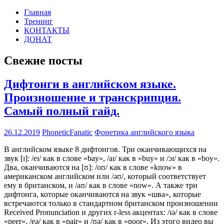
Перейти
Главная
Английская
к
Тренинг
PHONETIC-
фонетика
содержимому
КОНТАКТЫ
по-
ДОНАТ
FANATIC.RU
русски
Свежие посты
Дифтонги в английском языке.
Произношение и транскрипция.
Самый полный гайд.
26.12.2019
PhoneticFanatic
Фонетика английского языка
В английском языке 8 дифтонгов. Три оканчивающихся на
звук [ɪ]: /eɪ/ как в слове «bay», /aɪ/ как в «buy» и /ɔɪ/ как в «boy».
Два, оканчиваются на [ʊ]: /oʊ/ как в слове «know» в
американском английском или /əʊ/, который соответствует
ему в британском, и /aʊ/ как в слове «now». А также три
дифтонга, которые оканчиваются на звук «шва», которые
встречаются только в стандартном британском произношении
Received Pronunciation и других r-less акцентах: /ɪə/ как в слове
«peer», /eə/ как в «pair» и /ʊə/ как в «poor». Из этого видео вы