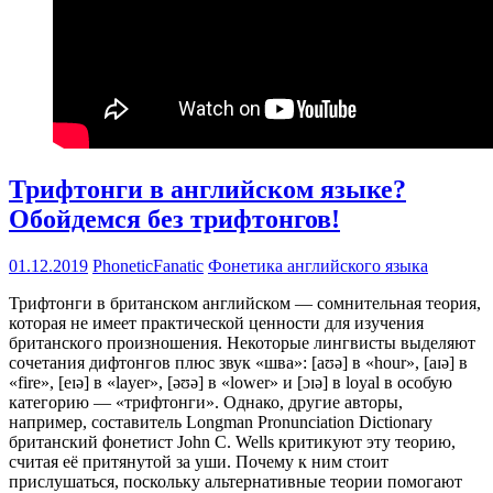
Трифтонги в английском языке?
Обойдемся без трифтонгов!
01.12.2019
PhoneticFanatic
Фонетика английского языка
Трифтонги в британском английском — сомнительная теория,
которая не имеет практической ценности для изучения
британского произношения. Некоторые лингвисты выделяют
сочетания дифтонгов плюс звук «шва»: [aʊə] в «hour», [aɪə] в
«fire», [eɪə] в «layer», [əʊə] в «lower» и [ɔɪə] в loyal в особую
категорию — «трифтонги». Однако, другие авторы,
например, составитель Longman Pronunciation Dictionary
британский фонетист John C. Wells критикуют эту теорию,
считая её притянутой за уши. Почему к ним стоит
прислушаться, поскольку альтернативные теории помогают