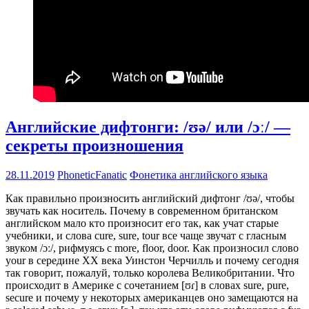
Английские дифтонги: /ʊə/ или /ɔː/ —
секреты произношения
28.11.2019
PhoneticFanatic
Фонетика английского языка
Как правильно произносить английский дифтонг /ʊə/, чтобы
звучать как носитель. Почему в современном британском
английском мало кто произносит его так, как учат старые
учебники, и слова cure, sure, tour все чаще звучат с гласным
звуком /ɔː/, рифмуясь с more, floor, door. Как произносил слово
your в середине XX века Уинстон Черчилль и почему сегодня
так говорит, пожалуй, только королева Великобритании. Что
происходит в Америке c сочетанием [ʊɾ] в словах sure, pure,
secure и почему у некоторых американцев оно замещаются на