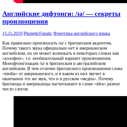
Английские дифтонги: /ɪə/ — секреты
произношения
15.11.2019
PhoneticFanatic
Фонетика английского языка
Как правильно произносить /ɪə/ с британским акцентом.
Почему такого звука официально нет в американском
английском, но он может возникать в некоторых словах как
«аллофон», т.е. необязательный вариант произношения.
Монофтонгизация /ɪə/ в британском и австралийском
английском. В чем отличие британского произношения слова
«media» от американского, и в каком из них звучит в
окончании тот же звук, что и в русском «медиа». Почему
британцы и американцы насчитывают в слове «idea» разное
число слогов.