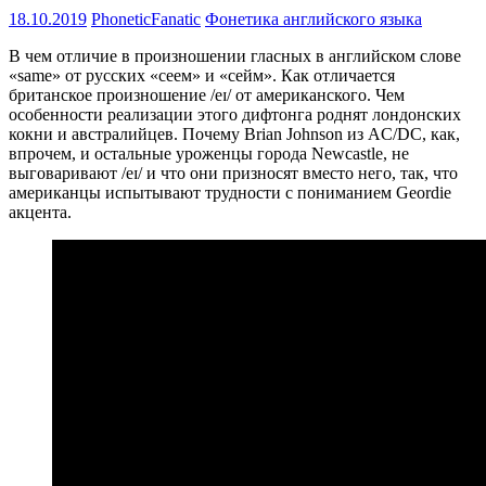
18.10.2019
PhoneticFanatic
Фонетика английского языка
В чем отличие в произношении гласных в английском слове
«samе» от русских «сеем» и «сейм». Как отличается
британское произношение /eɪ/ от американского. Чем
особенности реализации этого дифтонга роднят лондонских
кокни и австралийцев. Почему Brian Johnson из AC/DC, как,
впрочем, и остальные уроженцы города Newcastle, не
выговаривают /eɪ/ и что они призносят вместо него, так, что
американцы испытывают трудности с пониманием Geordie
акцента.