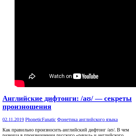
Английские дифтонги: /aʊ/ — секреты
произношения
02.11.2019
PhoneticFanatic
Фонетика английского языка
Как правильно произносить английский дифтонг /aʊ/. В чем
разница в произношении русского «раунд» и английского