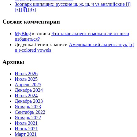
Зоопарк шипящих: русские ш, ж, щ, ч vs английские [ʃ]
[ʒ] [t͡ʃ] [d͡ʒ]
Свежие комментарии
MyBlog
к записи
Что такое акцент и можно ли от него
избавиться?
Дедушка Ленин
к записи
Американский акцент: звук [ɝ]
и r-colored vowels
Архивы
Июль 2026
Июль 2025
Апрель 2025
Декабрь 2024
Июль 2024
Декабрь 2023
Январь 2023
Сентябрь 2022
Январь 2022
Июль 2021
Июнь 2021
Март 2021