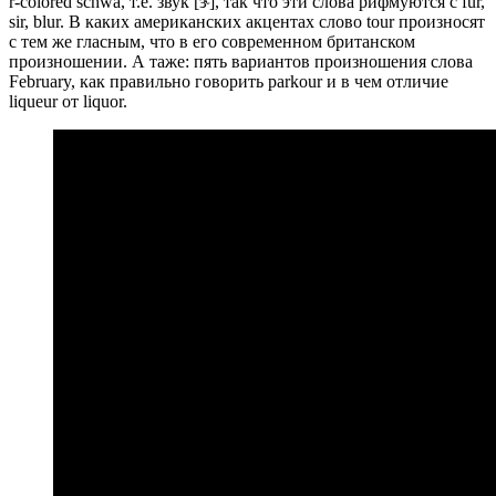
r-colored schwa, т.е. звук [ɝ], так что эти слова рифмуются с fur,
sir, blur. В каких американских акцентах слово tour произносят
с тем же гласным, что в его современном британском
произношении. А таже: пять вариантов произношения слова
February, как правильно говорить parkour и в чем отличие
liqueur от liquor.