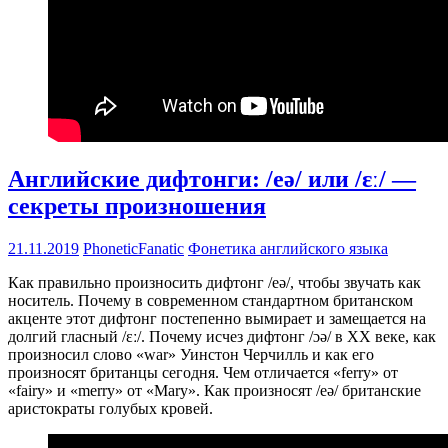
Английские дифтонги: /eə/ или /ɛː/ —
секреты произношения
21.11.2019
PhoneticFanatic
Фонетика английского языка
Как правильно произносить дифтонг /eə/, чтобы звучать как
носитель. Почему в современном стандартном британском
акценте этот дифтонг постепенно вымирает и замещается на
долгий гласный /ɛː/. Почему исчез дифтонг /ɔə/ в XX веке, как
произносил слово «war» Уинстон Черчилль и как его
произносят британцы сегодня. Чем отличается «ferry» от
«fairy» и «merry» от «Mary». Как произносят /eə/ британские
аристократы голубых кровей.