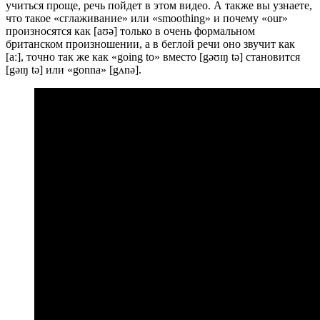
учиться проще, речь пойдет в этом видео. А также вы узнаете,
что такое «сглаживание» или «smoothing» и почему «our»
произносятся как [aʊə] только в очень формальном
британском произношении, а в беглой речи оно звучит как
[aː], точно так же как «going to» вместо [gəʊɪŋ tə] становится
[gəɪŋ tə] или «gonna» [gʌnə].