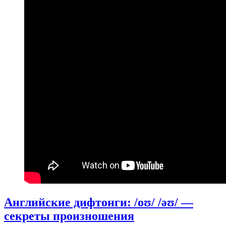
Английские дифтонги: /oʊ/ /əʊ/ —
секреты произношения