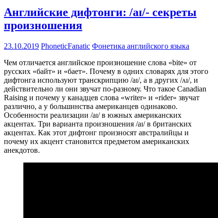
Английские дифтонги: /aɪ/- секреты
произношения
23.10.2019
PhoneticFanatic
Фонетика английского языка
Чем отличается английское произношение слова «bite» от
русских «байт» и «бает». Почему в одних словарях для этого
дифтонга используют транскрипцию /aɪ/, а в других /ʌɪ/, и
действительно ли они звучат по-разному. Что такое Canadian
Raising и почему у канадцев слова «writer» и «rider» звучат
различно, а у большинства американцев одинаково.
Особенности реализации /aɪ/ в южных американских
акцентах. Три варианта произношения /aɪ/ в британских
акцентах. Как этот дифтонг произносят австралийцы и
почему их акцент становится предметом американских
анекдотов.