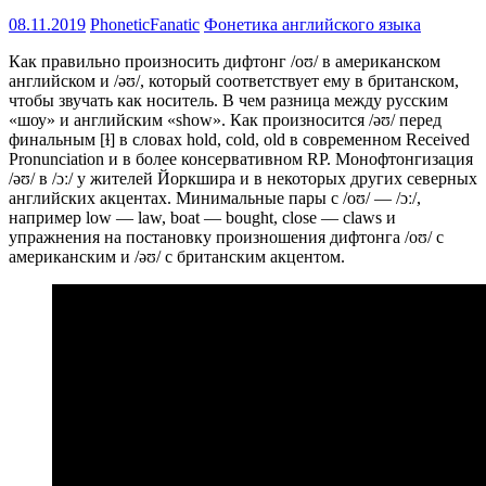
08.11.2019
PhoneticFanatic
Фонетика английского языка
Как правильно произносить дифтонг /oʊ/ в американском
английском и /əʊ/, который соответствует ему в британском,
чтобы звучать как носитель. В чем разница между русским
«шоу» и английским «show». Как произносится /əʊ/ перед
финальным [ɫ] в словах hold, cold, old в современном Received
Pronunciation и в более консервативном RP. Монофтонгизация
/əʊ/ в /ɔː/ у жителей Йоркшира и в некоторых других северных
английских акцентах. Минимальные пары с /oʊ/ — /ɔː/,
например low — law, boat — bought, close — claws и
упражнения на постановку произношения дифтонга /oʊ/ с
американским и /əʊ/ с британским акцентом.