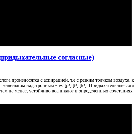
(придыхательные согласные)
о слога произносятся с аспирацией, т.е с резким толчком воздуха,
маленьким надстрочным «h»: [pʰ] [tʰ] [kʰ]. Придыхательные со
тем не менее, устойчиво возникают в определенных сочетаниях 