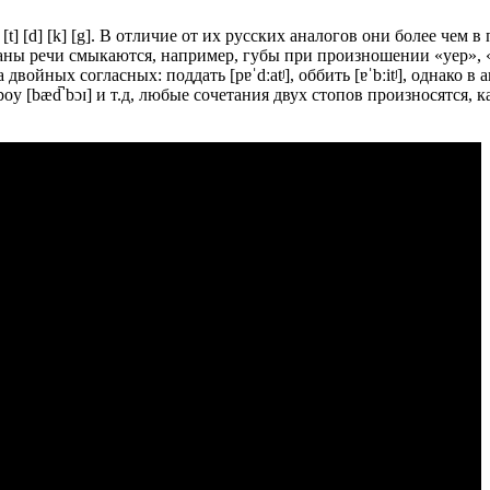
[t] [d] [k] [g]. В отличие от их русских аналогов они более чем 
органы речи смыкаются, например, губы при произношении «yep»,
войных согласных: поддать [pɐˈdːatʲ], оббить [ɐˈbːitʲ], однако в
ad boy [bæd̚ bɔɪ] и т.д, любые сочетания двух стопов произносятся,