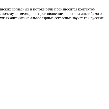
ийских согласных в потоке речи произносится контактом
кже, почему альвеолярное произношение — основа английского
чаях английские альвеолярные согласные звучат как русские