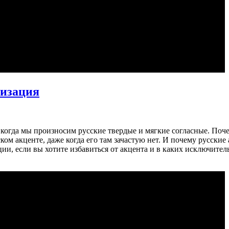
ризация
у, когда мы произносим русские твердые и мягкие согласные. По
сском акценте, даже когда его там зачастую нет. И почему русски
и, если вы хотите избавиться от акцента и в каких исключител