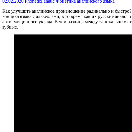
02.02.2020
PhoneticFanatic
Фонетика английского языка
Как улучшить английское произношение радикально и быстро? 
кончика языка с альвеолами, в то время как их русские аналог
артикуляцонного уклада. В чем разница между «апикальным» 
зубные.