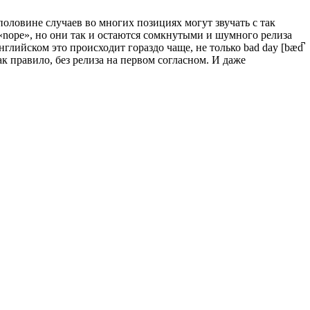
в половине случаев во многих позициях могут звучать с так
 «nope», но они так и остаются сомкнутыми и шумного релиза
 английском это происходит гораздо чаще, не только bad day [bæd̚
 как правило, без релиза на первом согласном. И даже