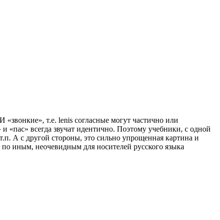
 И «звонкие», т.е. lenis согласные могут частично или
з» и «пас» всегда звучат идентично. Поэтому учебники, с одной
 и т.п. А с другой стороны, это сильно упрощенная картина и
е по иным, неочевидным для носителей русского языка