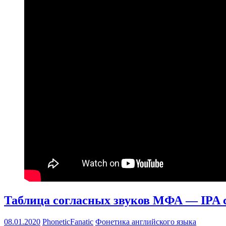
Таблица согласных звуков МФА — IPA c
08.01.2020
PhoneticFanatic
Фонетика английского языка