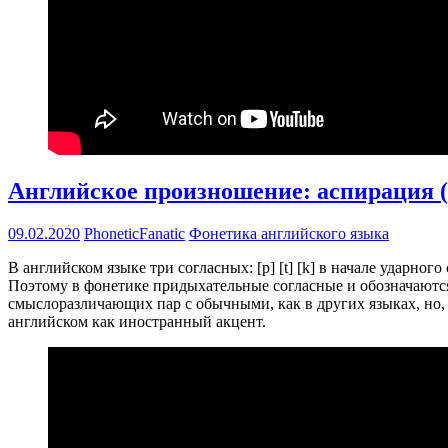
Английское произношение: аспирация 
09.02.2020
PhoneticFanatic
Фонетика английского языка
В английском языке три согласных: [p] [t] [k] в начале ударног
Поэтому в фонетике придыхательные согласные и обозначаются 
смыслоразличающих пар с обычными, как в других языках, но, 
английском как иностранный акцент.