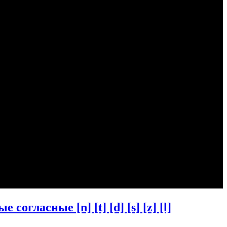
гласные [n] [t] [d] [s] [z] [l]