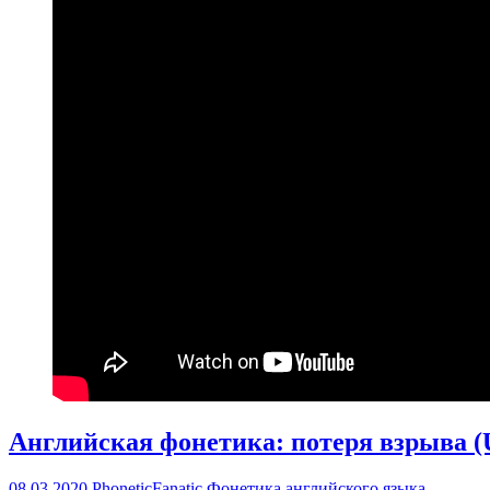
Английская фонетика: потеря взрыва (Un
08.03.2020
PhoneticFanatic
Фонетика английского языка