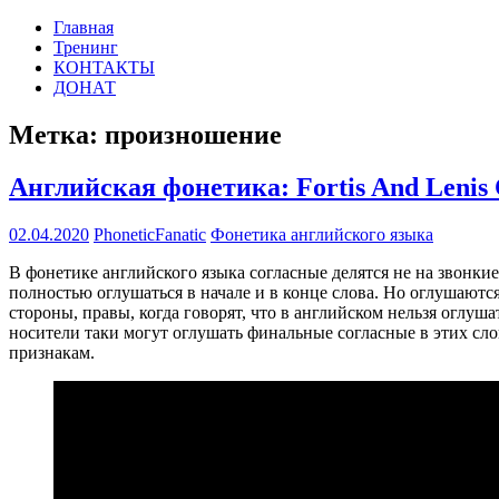
Перейти
Главная
PHONETIC-
Английская
к
Тренинг
FANATIC.RU
фонетика
содержимому
КОНТАКТЫ
по-
ДОНАТ
русски
Метка:
произношение
Английская фонетика: Fortis And Lenis 
02.04.2020
PhoneticFanatic
Фонетика английского языка
В фонетике английского языка согласные делятся не на звонкие и 
полностью оглушаться в начале и в конце слова. Но оглушаются 
стороны, правы, когда говорят, что в английском нельзя оглушать
носители таки могут оглушать финальные согласные в этих сло
признакам.