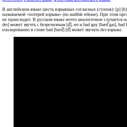
В английском языке шесть взрывных согласных (стопов): [p] [b] 
называемой «потерей взрыва» (no audible release). При этом 
не происходит. В русском языке нечто аналогичное случается на д
deɪ] может звучть с безрелизным [d̚], но и bad guy [bæd̚ gaɪ], b
изолированно в слове bad [bæd̚] [d̚] может звучать без взрыва.