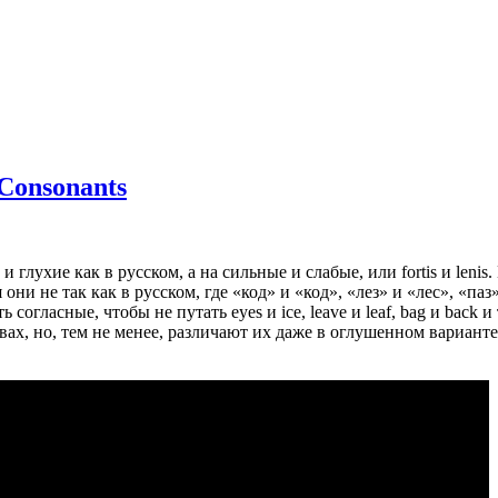
Consonants
глухие как в русском, а на сильные и слабые, или fortis и lenis.
они не так как в русском, где «код» и «код», «лез» и «лес», «па
 согласные, чтобы не путать eyes и ice, leave и leaf, bag и back
вах, но, тем не менее, различают их даже в оглушенном вариант