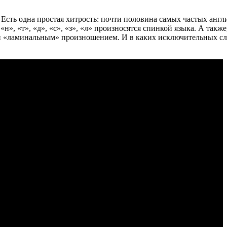
Есть одна простая хитрость: почти половина самых частых англ
и «н», «т», «д», «с», «з», «л» произносятся спинкой языка. А та
и «ламинальным» произношением. И в каких исключительных слу