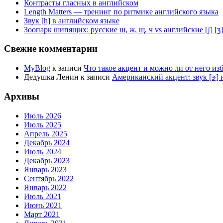
Контрасты гласных в английском
Length Matters — тренинг по ритмике английского языка
Звук [h] в английском языке
Зоопарк шипящих: русские ш, ж, щ, ч vs английские [ʃ] [ʒ] [t͡
Свежие комментарии
MyBlog
к записи
Что такое акцент и можно ли от него из
Дедушка Ленин
к записи
Американский акцент: звук [ɝ] и
Архивы
Июль 2026
Июль 2025
Апрель 2025
Декабрь 2024
Июль 2024
Декабрь 2023
Январь 2023
Сентябрь 2022
Январь 2022
Июль 2021
Июнь 2021
Март 2021