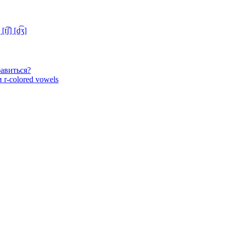
ʃ] [d͡ʒ]
бавиться?
 r-colored vowels