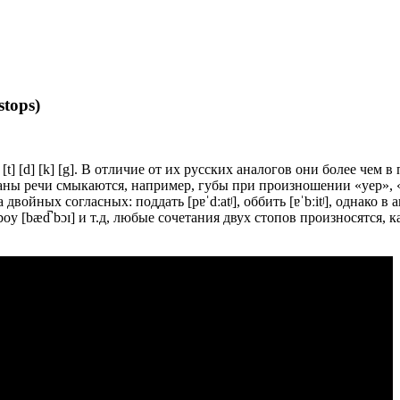
tops)
[t] [d] [k] [g]. В отличие от их русских аналогов они более чем 
органы речи смыкаются, например, губы при произношении «yep»,
войных согласных: поддать [pɐˈdːatʲ], оббить [ɐˈbːitʲ], однако в
ad boy [bæd̚ bɔɪ] и т.д, любые сочетания двух стопов произносятся,