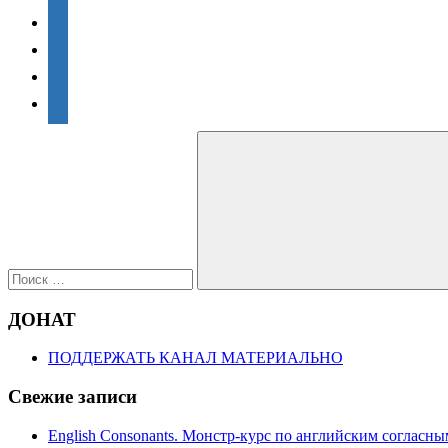
избавиться
vkontakte
от
акцента
произношение
транскрипция
фонетика
facebook
twitter
telegram
Поиск
для:
Поиск
ДОНАТ
ПОДДЕРЖАТЬ КАНАЛ МАТЕРИАЛЬНО
Свежие записи
English Consonants. Монстр-курс по английским согласны