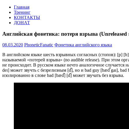
Перейти
Главная
PHONETIC-
Английская
к
Тренинг
FANATIC.RU
фонетика
содержимому
КОНТАКТЫ
по-
ДОНАТ
русски
Английская фонетика: потеря взрыва (Unreleased s
08.03.2020
PhoneticFanatic
Фонетика английского языка
В английском языке шесть взрывных согласных (стопов): [p] [b] 
называемой «потерей взрыва» (no audible release). При этом 
не происходит. В русском языке нечто аналогичное случается на д
deɪ] может звучть с безрелизным [d̚], но и bad guy [bæd̚ gaɪ], b
изолированно в слове bad [bæd̚] [d̚] может звучать без взрыва.