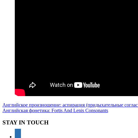
Навигация
Предыдущая
английская
Английское произношение: аспирация (придыхательные согла
запись:
Следующая
траснкрипция
Английская фонетика: Fortis And Lenis Consonants
английский
по
запись:
язык
английское
записям
произношение
говорить
STAY IN TOUCH
как
носитель
как
youtube